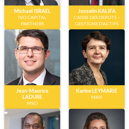
Michael ISRAEL
Josselin KALIFA
IVO CAPITAL
CAISSE DES DEPOTS –
PARTNERS
GESTIONS D’ACTIFS
Jean-Maurice
Karine LEYMARIE
LADURE
MAIF
MSCI