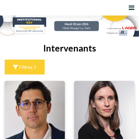
Intervenants
Filtres