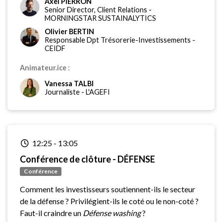
Axel PIERRON
Senior Director, Client Relations
-
MORNINGSTAR SUSTAINALYTICS
Olivier BERTIN
Responsable Dpt Trésorerie-Investissements
-
CEIDF
Animateur.ice :
Vanessa TALBI
Journaliste
-
L'AGEFI
12:25
-
13:05
Conférence de clôture - DÉFENSE
Conférence
Comment les investisseurs soutiennent-ils le secteur
de la défense ? Privilégient-ils le coté ou le non-coté ?
Faut-il craindre un
Défense washing
?