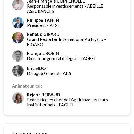
Jean-François COPPENOLLE
Responsable investissements
-
ABEILLE
ASSURANCES
Philippe TAFFIN
Président
-
AF2I
Renaud GIRARD
Grand Reporter International Au Figaro
-
FIGARO
François ROBIN
Directeur général délégué
-
L'AGEFI
Eric SIDOT
Délégué Général
-
Af2i
Animateur.ice :
Réjane REIBAUD
Rédactrice en chef de l'Agefi Investisseurs
Institutionnels
-
L'AGEFI