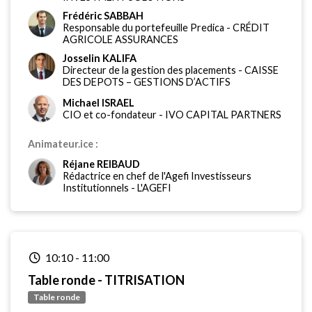
Frédéric SABBAH
Responsable du portefeuille Predica
-
CRÉDIT
AGRICOLE ASSURANCES
Josselin KALIFA
Directeur de la gestion des placements
-
CAISSE
DES DEPOTS – GESTIONS D’ACTIFS
Michael ISRAEL
CIO et co-fondateur
-
IVO CAPITAL PARTNERS
Animateur.ice :
Réjane REIBAUD
Rédactrice en chef de l'Agefi Investisseurs
Institutionnels
-
L'AGEFI
10:10
-
11:00
Table ronde - TITRISATION
Table ronde