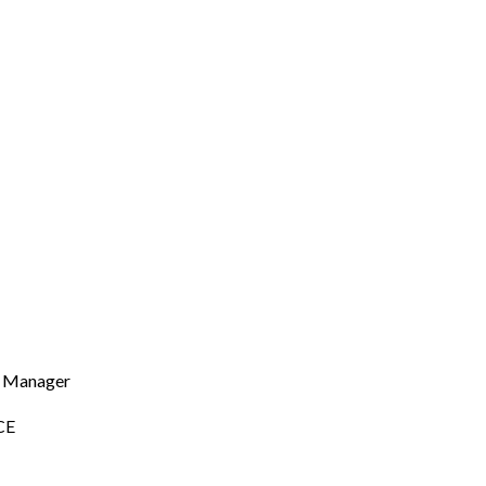
N
t Manager
CE