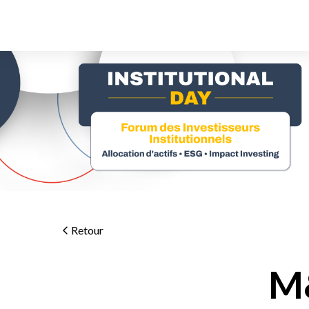
Retour
M